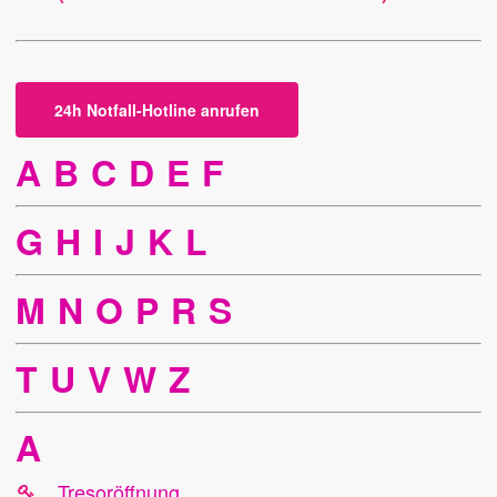
24h Notfall-Hotline anrufen
A
B
C
D
E
F
G
H
I
J
K
L
M
N
O
P
R
S
T
U
V
W
Z
A
Tresoröffnung