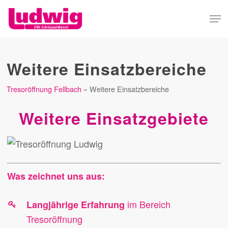
Skip
Men
to
Close
main
Menu
content
Weitere Einsatzbereiche
Tresoröffnung Fellbach
»
Weitere Einsatzbereiche
Weitere Einsatzgebiete
Was zeichnet uns aus:
im Bereich
Langjährige Erfahrung
Tresoröffnung